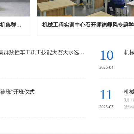
机械工程实训中心召开2026年春季学期工作部署会
我校教师在2026年宝汉天工业母机集群数控车工职工技能大赛中喜获佳绩
机
机
3月11日下午，机械工程实训中心召开2026年春季学期部门工作部署会议，传达学校教学工作会议精神，安排部署新学期重点工作。中心全体教师参会。 会议集中学习了教职成〔2026〕1号文件《教育部关于深化职业教育教学关键要素改革的意见》和职成司司长记者问答会议精神，要求全体教师认真研读，准确把握职业教育改革方向。会议明确，新学期中心将以"保安全、提质量"为核心，重点推进以下工作：一是落实教学专项督查、课程标准规范、实训室安全管理等常规工作；...
10
2026年宝汉天工业母机集群数控车工职工技能大赛天水选拔赛在我校开幕
机
26
我部门教师在第三届中华人民共和国职业技能大赛中荣获优胜奖
工
2026-04
源和社会保障部主办的第三届中华人民共和国
本学
2025-08
。我部门教师蹇昊江凭借扎实的专业功底和出
进行
省（直辖市、自治区）新疆生产建设兵团代表队
训车
11
徒班"开班仪式
机械
”赛项的优胜奖。全国职业技能大赛是我国规格
教案
16
水平最高的综合性国家职业技能一类赛事。本
体教
3月
赛之路
【
题，旨在弘扬工匠精神，为广大技能人才...
致力
2026-03
达学
训练正如火如荼地进行着，各赛项团队积极备
为深
强...
会议
2025-05
顽强拼搏的精神风貌。世界职业院校技能大赛
缩有
要素
项目团队的倪嘉伟、李子涵、蒲新辉自3月份起
级技
读，
注于《半内冷炮塔式盘刀》项目，通过创新性
践。