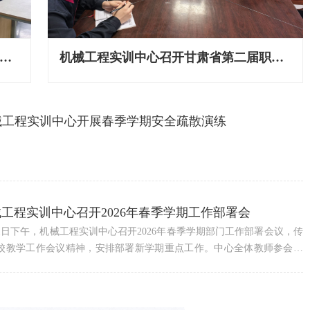
械工程实训中心党支部召开树立和践行正确政绩观学习教育动员部署会
械工程实训中心召开师德师风专题学习会议
机械工程实训中心召开甘肃省第二届职业技能大赛赛项筹备部署会
总结工作查摆问题，谋划发展筑牢安全 ——机械工程实训中心召开学期工作总结暨实训室安全会议
2026年3月6日上午，机械工程实训中心党支部召开树立和践行正确政绩观学习教育动员部署会,党支部全体党员参加会议，会议由中心负责人张田荣主持。会议传达并学习了相关文件、会议精神及学校党委关于开展学习教育的部署要求。 会议指出，要深刻认识学习教育的重大意义，深刻把握树立和践行正确政绩观的核心要义，以高度的政治自觉、思想自觉、行动自觉贯彻落实学习教育各项工作。会议强调，要准确把握学习教育的目标要求，结合部门实训教学、...
为系统梳理学期工作成效、精准查摆问题、科学谋划后续安排，1月16日，机械工程实训中心办公室主任张天虎在特种加工实训基地主持召开了2025—2026学年第一学期工作总结暨实训室安全会议，全体教职工参会。 会议伊始，张天虎全面回顾了本学期实训教学、实训室安全、技能大赛组织与承办、校企合作及技术创新等方面工作，客观梳理了存在的短板。针对下一步重点，他提出四大发力方向：一是强化思政引领，融入实训教学全过程；...
械工程实训中心开展春季学期安全疏散演练
业中心全力筹备新学期实训教学工作
期开学初，工业中心对各实训场所进行全面检查，安排人员对实训设备
运行维护，完成了有故障的实训设备进行检测维修，各实训组教师对实
间死角位置的卫生进行重点清理，让实训环境焕然一新。并且针对实训
工程实训中心召开2026年春季学期工作部署会
及内容进行初步审核更新，全力保障实训教学的有序开展。工业中心全
师将秉持高度的责任感和使命感，全身心投入到新学期的教学工作中，
11日下午，机械工程实训中心召开2026年春季学期部门工作部署会议，传
职教活动周系列报道三】工业中心举办技能大师座谈会
于为学生提供高质量的实践教学服务，严格执行各项安全防范措施，
校教学工作会议精神，安排部署新学期重点工作。中心全体教师参会。
化产教融合、弘扬工匠精神，5月16日，工业中心特邀中核集团兰州铀浓
集中学习了教职成〔2026〕1号文件《教育部关于深化职业教育教学关键
限公司首席技师、技能大师胡建民在高端数控实训基地，与张天虎国家
改革的意见》和职成司司长记者问答会议精神，要求全体教师认真研
能大师工作室成员及办公室相关人员开展技术交流活动并指导学生实
准确把握职业教育改革方向。会议明确，新学期中心将以"保安全、提质
活动中，胡建民以“技能成才之路”为主题，结合32年核工业一线经验，