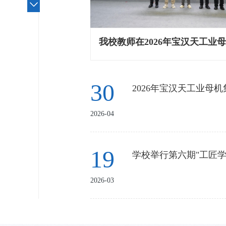
30
26
2026-04
近日，中华人民共和国人力资
2025-09
职业技能大赛在郑州圆满落幕
色的现场发挥，在全国31个
19
学校举行第六期"工匠学
中脱颖而出，荣获“装配钳工
20
最高、项目最多、规模最大、
以梦为 “刃”，共赴备
届大赛以“技能照亮前程”为主
2026-03
在工业中心实训车间，备赛
2025-06
战，展现出扎实的专业技能和
争夺赛数控多轴数控加工技术
便投入到紧张训练中，他们专